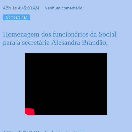
ABN
às
4:45:00 AM
Nenhum comentário:
Compartilhar
Homenagem dos funcionários da Social
para a secretária Alesandra Brandão,