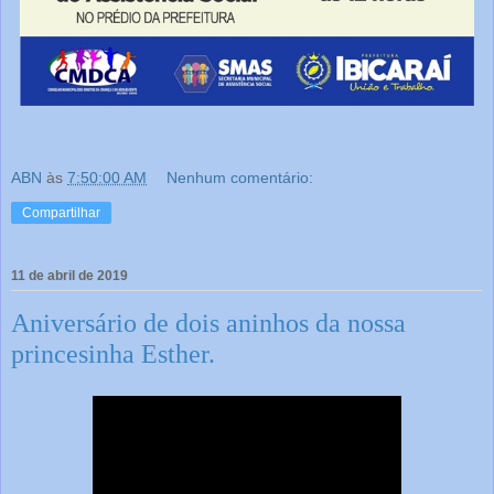
ABN
às
7:50:00 AM
Nenhum comentário:
Compartilhar
11 de abril de 2019
Aniversário de dois aninhos da nossa
princesinha Esther.