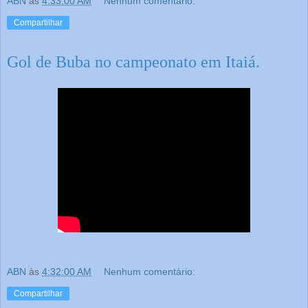
ABN
às
4:33:00 AM
Nenhum comentário:
Compartilhar
Gol de Buba no campeonato em Itaiá.
ABN
às
4:32:00 AM
Nenhum comentário:
Compartilhar