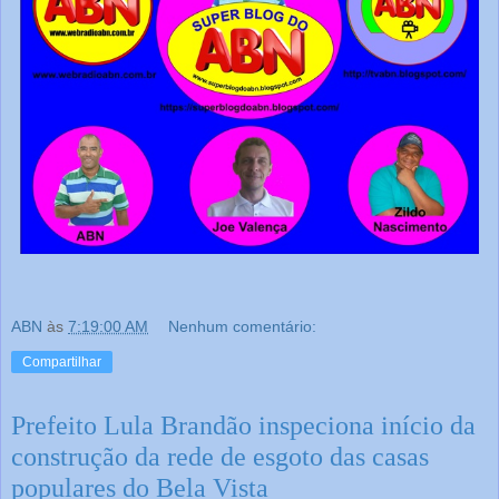
ABN
às
7:19:00 AM
Nenhum comentário:
Compartilhar
Prefeito Lula Brandão inspeciona início da
construção da rede de esgoto das casas
populares do Bela Vista