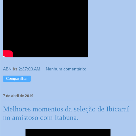
ABN
às
2:37:00 AM
Nenhum comentário:
Compartilhar
7 de abril de 2019
Melhores momentos da seleção de Ibicaraí
no amistoso com Itabuna.