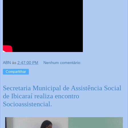
ABN
às
2:47:00 PM
Nenhum comentário:
Compartilhar
Secretaria Municipal de Assistência Social
de Ibicaraí realiza encontro
Socioassistencial.