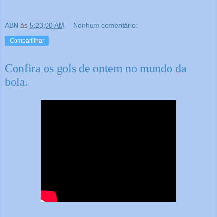
ABN
às
5:23:00 AM
Nenhum comentário:
Compartilhar
Confira os gols de ontem no mundo da
bola.