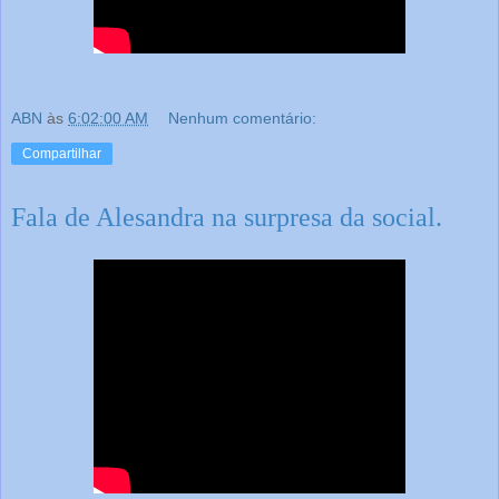
ABN
às
6:02:00 AM
Nenhum comentário:
Compartilhar
Fala de Alesandra na surpresa da social.