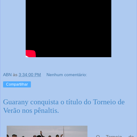
ABN
às
3:34:00 PM
Nenhum comentário:
Compartilhar
Guarany conquista o título do Torneio de
Verão nos pênaltis.